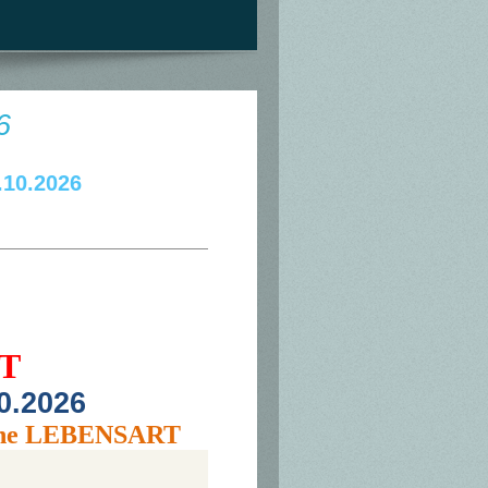
6
.10.2026
T
0.2026
sche LEBENSART