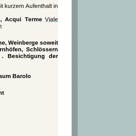
t kurzem Aufenthalt in
 , Acqui Terme
Viale
n
he, Weinberge soweit
rnhöfen, Schlössern
 . Besichtigung der
Raum Barolo
nt